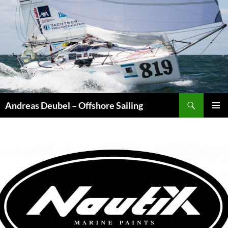
Zum
Inhalt
springen
Suchen
Andreas Deubel – Offshore Sailing
PRIMÄR
MENÜ