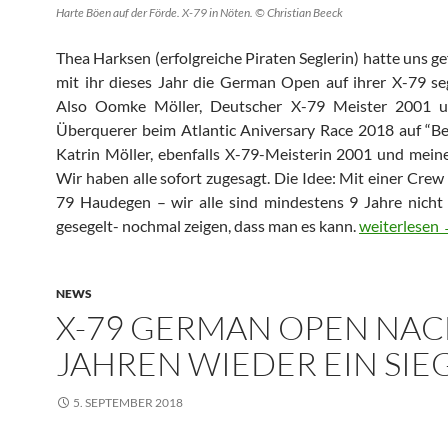
Harte Böen auf der Förde. X-79 in Nöten. © Christian Beeck
Thea Harksen (erfolgreiche Piraten Seglerin) hatte uns ge
mit ihr dieses Jahr die German Open auf ihrer X-79 se
Also Oomke Möller, Deutscher X-79 Meister 2001 u
Überquerer beim Atlantic Aniversary Race 2018 auf “Be
Katrin Möller, ebenfalls X-79-Meisterin 2001 und mein
Wir haben alle sofort zugesagt. Die Idee: Mit einer Crew 
79 Haudegen – wir alle sind mindestens 9 Jahre nich
We rock it. T
gesegelt- nochmal zeigen, dass man es kann.
weiterlesen
NEWS
X-79 GERMAN OPEN NAC
JAHREN WIEDER EIN SIE
5. SEPTEMBER 2018