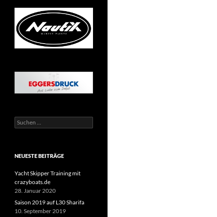
Suche
nach:
NEUESTE BEITRÄGE
Yacht Skipper Training mit
crazyboats.de
28. Januar 2020
Saison 2019 auf L30 Sharifa
10. September 2019