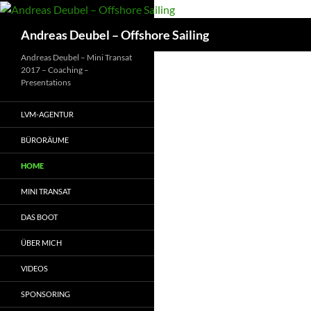
Zum
Inhalt
Suchen
Andreas Deubel – Offshore Sailing
springen
Andreas Deubel – Mini Transat
2017 – Coaching –
Presentations
LVM-AGENTUR
BÜRORÄUME
HOME
MINI TRANSAT
DAS BOOT
ÜBER MICH
VIDEOS
SPONSORING