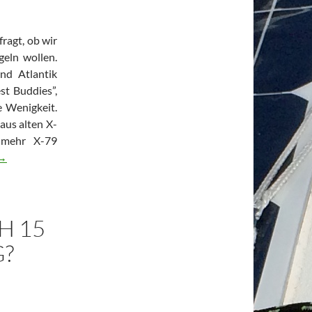
fragt, ob wir
geln wollen.
nd Atlantik
st Buddies”,
e Wenigkeit.
aus alten X-
t mehr X-79
itelgewinn in der X-79 Klasse !!!
→
H 15
G?