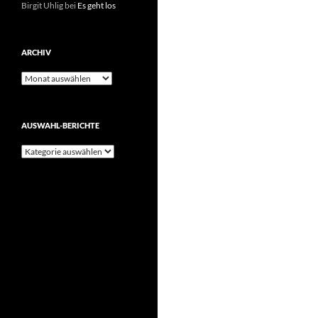
Birgit Uhlig
bei
Es geht los
ARCHIV
Archiv
AUSWAHL-BERICHTE
Auswahl-
Berichte