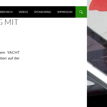
BER MICH
VIDEOS
SPONSORING
IMPRESSUM
G MIT
f dem YACHT
eben auf der