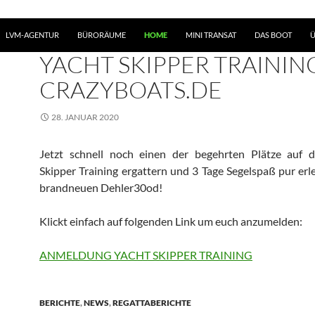
LVM-AGENTUR
BÜRORÄUME
HOME
MINI TRANSAT
DAS BOOT
Ü
BERICHTE
,
NEWS
,
PRESSE
YACHT SKIPPER TRAININ
CRAZYBOATS.DE
28. JANUAR 2020
Jetzt schnell noch einen der begehrten Plätze au
Skipper Training ergattern und 3 Tage Segelspaß pur erl
brandneuen Dehler30od!
Klickt einfach auf folgenden Link um euch anzumelden:
ANMELDUNG YACHT SKIPPER TRAINING
BERICHTE
,
NEWS
,
REGATTABERICHTE