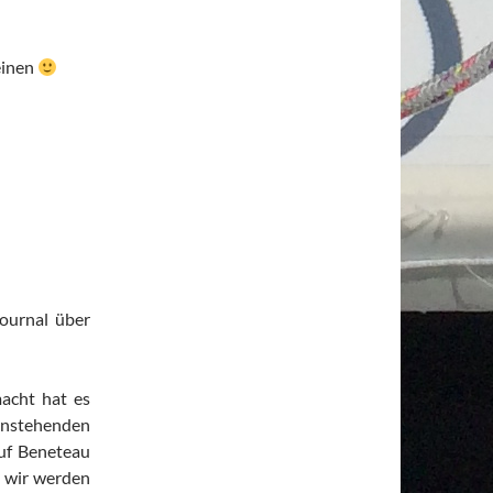
einen
ournal über
macht hat es
 anstehenden
auf Beneteau
r wir werden