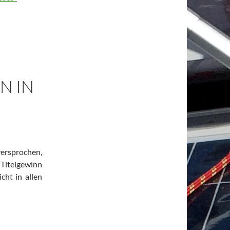
N IN
versprochen,
 Titelgewinn
cht in allen