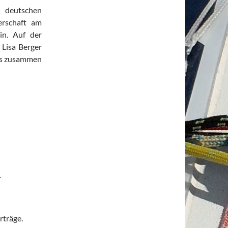
n deutschen
erschaft am
in. Auf der
Lisa Berger
us zusammen
R
rträge.