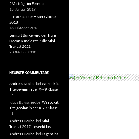
2 Vorträge im Februar
15. Januar 2019
4. Platz auf der Alster Glocke
2018
16. Oktober 2018
Lennart Burke wird der Trans
Ocean Kandidat für die Mini
Transat 2021
2. Oktober 2018
NEUESTE KOMMENTARE
Andreas Deubel
bei
We rock it.
Titelgewinn in der X-79 Klasse
!!!
Klaus Baluschek
bei
We rock it.
Titelgewinn in der X-79 Klasse
!!!
Andreas Deubel
bei
Mini
Transat 2017 – es geht los
Andreas Deubel
bei
Es geht los