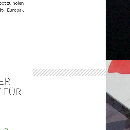
oot zu holen
t-, Europa-,
ER
 FÜR
sses-